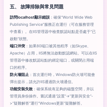
五、 故障排除與常見問題
訪問localhost顯示錯誤
：確保“World Wide Web
Publishing Service”服務正在運行（可在服務管理
中查看）。在IIS管理器中檢查默認站點是否處于“已
啟動”狀態。
端口沖突
：如果80端口被其他程序（如Skype、
Apache）占用，IIS將無法啟動默認網站。可以在IIS
管理器中修改默認站點的綁定端口，或關閉占用端
口的程序。
防火墻阻止
：首次運行時，Windows防火墻可能會
彈出提示，請允許IIS通過防火墻通信。
功能安裝失敗
：確保系統有足夠的磁盤空間，并以
管理員身份操作。嘗試通過“設置”->“更新與安全”-
>“疑難解答”運行“Windows更新”疑難解答。