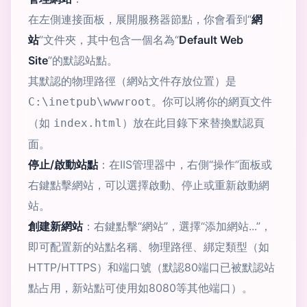
在左側連接面板，展開服務器節點，你會看到“
網
站
”文件夾，其中包含一個名為“
Default Web
Site
”的默認站點。
其默認的物理路徑（網站文件存放位置）是
。你可以將你的網頁文件
C:\inetpub\wwwroot
（如
）放在此目錄下來替換默認頁
index.html
面。
停止/啟動站點
：在IIS管理器中，右側“操作”面板或
右鍵點擊網站，可以選擇啟動、停止或重新啟動網
站。
創建新網站
：右鍵點擊“網站”，選擇“添加網站...”，
即可配置新的站點名稱、物理路徑、綁定類型（如
HTTP/HTTPS）和端口號（默認80端口已被默認站
點占用，新站點可使用如8080等其他端口）。