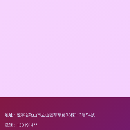
地址：遼寧省鞍山市立山區莘華路93棟1-2層S4號
電話：1301914**