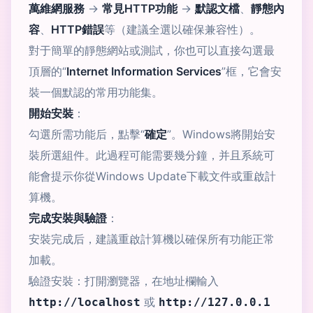
萬維網服務
->
常見HTTP功能
->
默認文檔
、
靜態內
容
、
HTTP錯誤
等（建議全選以確保兼容性）。
對于簡單的靜態網站或測試，你也可以直接勾選最
頂層的“
Internet Information Services
”框，它會安
裝一個默認的常用功能集。
開始安裝
：
勾選所需功能后，點擊“
確定
”。Windows將開始安
裝所選組件。此過程可能需要幾分鐘，并且系統可
能會提示你從Windows Update下載文件或重啟計
算機。
完成安裝與驗證
：
安裝完成后，建議重啟計算機以確保所有功能正常
加載。
驗證安裝：打開瀏覽器，在地址欄輸入
或
http://localhost
http://127.0.0.1