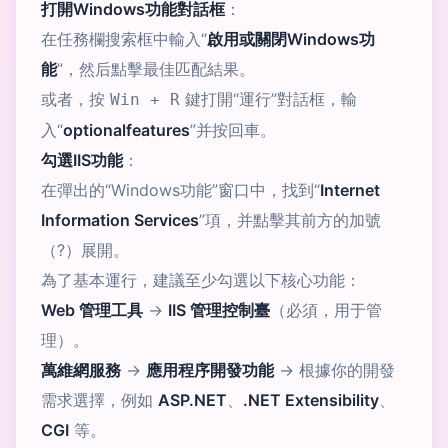
打開Windows功能對話框
：
在任務欄搜索框中輸入“
啟用或關閉Windows功
能
”，然后點擊最佳匹配結果。
或者，按
鍵打開“運行”對話框，輸
Win + R
入“
optionalfeatures
”并按回車。
勾選IIS功能
：
在彈出的“Windows功能”窗口中，找到“
Internet
Information Services
”項，并點擊其前方的加號
（?）展開。
為了基本運行，建議至少勾選以下核心功能：
Web 管理工具
->
IIS 管理控制臺
（必須，用于管
理）。
萬維網服務
->
應用程序開發功能
-> 根據你的開發
需求選擇，例如
ASP.NET
、
.NET Extensibility
、
CGI
等。